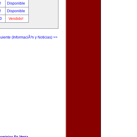
r!
Disponible
r!
Disponible
00
Vendido!
uiente (InformaciÃ³n y Noticias) >>
ominios En Venta