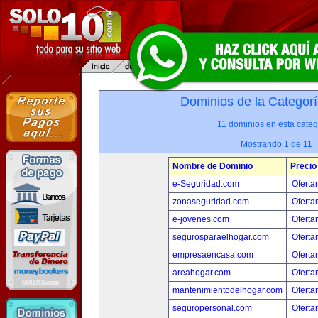
Dominios de la Categorí
11 dominios en esta categ
Mostrando 1 de 11
Nombre de Dominio
Precio
e-Seguridad.com
Oferta
zonaseguridad.com
Oferta
e-jovenes.com
Oferta
segurosparaelhogar.com
Oferta
empresaencasa.com
Oferta
areahogar.com
Oferta
mantenimientodelhogar.com
Oferta
seguropersonal.com
Oferta