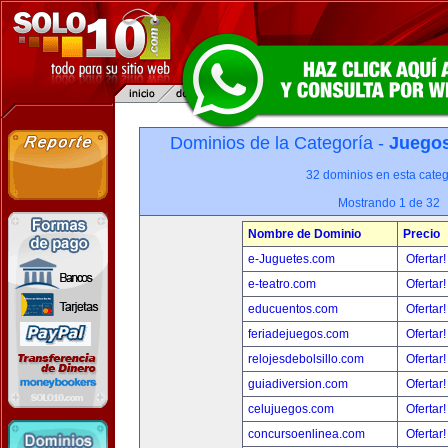
Dominios de la Categoría -
Juegos
32 dominios en esta categ
Mostrando 1 de 32
Nombre de Dominio
Precio
e-Juguetes.com
Ofertar
e-teatro.com
Ofertar
educuentos.com
Ofertar
feriadejuegos.com
Ofertar
relojesdebolsillo.com
Ofertar
guiadiversion.com
Ofertar
celujuegos.com
Ofertar
concursoenlinea.com
Ofertar