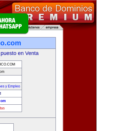
co.com
 puesto en Venta
ICO.COM
com
nes y Empleo
!
.com
tas