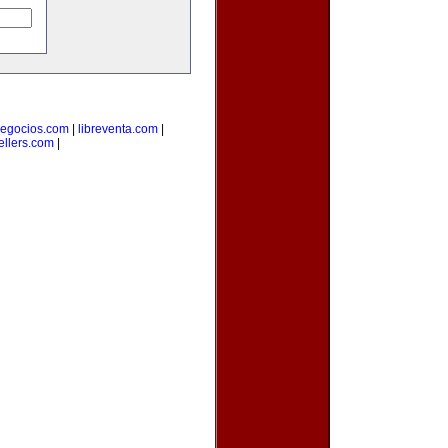
egocios.com
|
libreventa.com
|
ellers.com
|