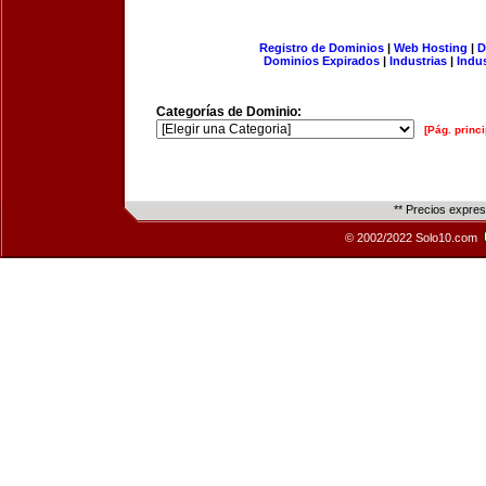
Registro de Dominios
|
Web Hosting
|
D
Dominios Expirados
|
Industrias
|
Indu
Categorías de Dominio:
[Pág. princi
** Precios expre
© 2002/2022 Solo10.com