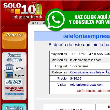
telefoniaempres
El dueño de este dominio lo ha
Mayusculas:
TELEFONIAEMPRESAS.CO
Minusculas:
telefoniaempresas.com
Longitud:
17 caracteres
Categorias:
Comunicaciones y TelefonÃ­a
Precio:
$480.00
Visitar!
telefoniaempresas.com
Serán consideradas ofer
R