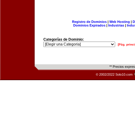
Registro de Dominios
|
Web Hosting
|
D
Dominios Expirados
|
Industrias
|
Indu
Categorías de Dominio:
[Pág. princi
** Precios expre
© 2002/2022 Solo10.com