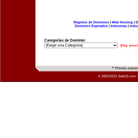
Registro de Dominios
|
Web Hosting
|
D
Dominios Expirados
|
Industrias
|
Indu
Categorías de Dominio:
[Pág. princi
** Precios expre
© 2002/2022 Solo10.com