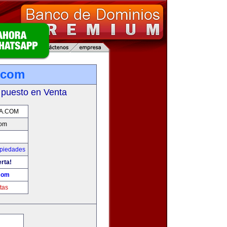
.com
 puesto en Venta
A.COM
com
opiedades
erta!
com
tas