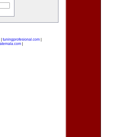
|
tuningprofesional.com
|
atemala.com
|