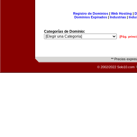
Registro de Dominios
|
Web Hosting
|
D
Dominios Expirados
|
Industrias
|
Indu
Categorías de Dominio:
[Pág. princi
** Precios expre
© 2002/2022 Solo10.com