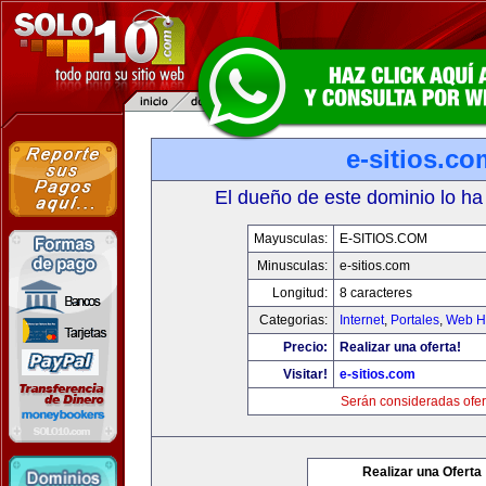
e-sitios.co
El dueño de este dominio lo ha
Mayusculas:
E-SITIOS.COM
Minusculas:
e-sitios.com
Longitud:
8 caracteres
Categorias:
Internet
,
Portales
,
Web Ho
Precio:
Realizar una oferta!
Visitar!
e-sitios.com
Serán consideradas ofer
Realizar una Oferta