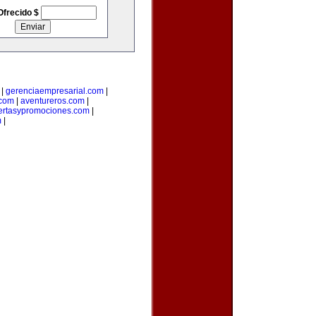
Ofrecido $
|
gerenciaempresarial.com
|
com
|
aventureros.com
|
ertasypromociones.com
|
m
|