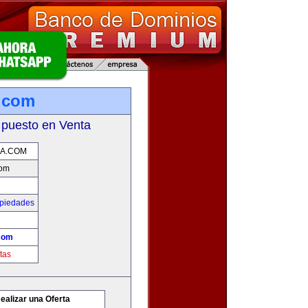
a.com
 puesto en Venta
IA.COM
com
opiedades
.com
tas
ealizar una Oferta