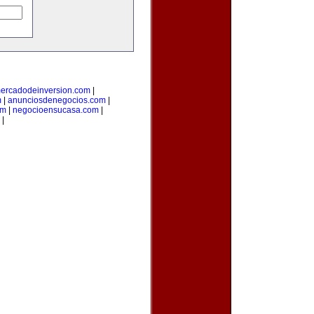
ercadodeinversion.com
|
m
|
anunciosdenegocios.com
|
om
|
negocioensucasa.com
|
|