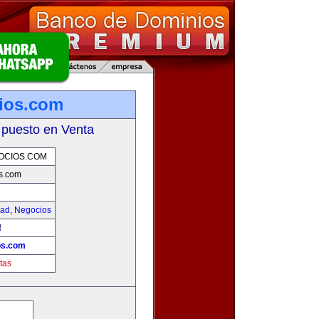
ios.com
 puesto en Venta
OCIOS.COM
s.com
dad
,
Negocios
!
os.com
tas