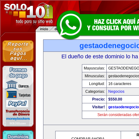
gestaodenegoci
El dueño de este dominio lo ha
Mayusculas:
GESTAODENEGO
Minusculas:
gestaodenegocio
Longitud:
16 caracteres
Categorias:
Negocios
Precio:
$550.00
Visitar!
gestaodenegoci
Serán consideradas ofer
R