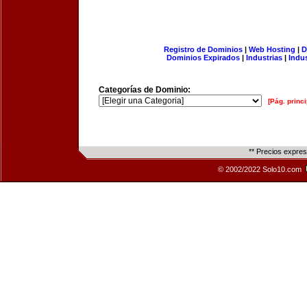
Registro de Dominios
|
Web Hosting
|
D
Dominios Expirados
|
Industrias
|
Indu
Categorías de Dominio:
[Pág. princi
** Precios expre
© 2002/2022 Solo10.com