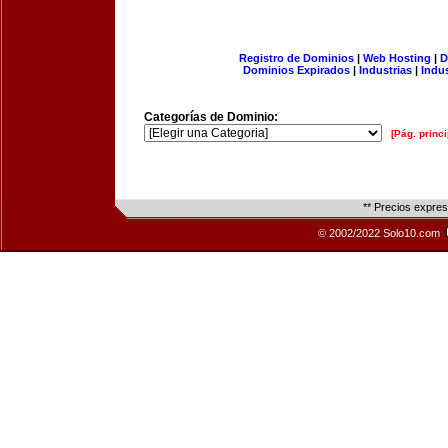
Registro de Dominios
|
Web Hosting
|
D
Dominios Expirados
|
Industrias
|
Indu
Categorías de Dominio:
[Pág. princi
** Precios expre
© 2002/2022 Solo10.com