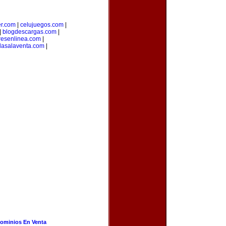
er.com
|
celujuegos.com
|
|
blogdescargas.com
|
esenlinea.com
|
dasalaventa.com
|
ominios En Venta