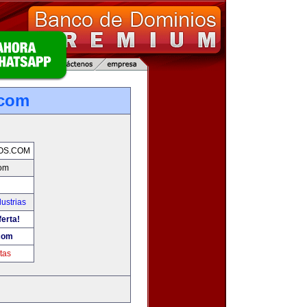
.com
OS.COM
com
ustrias
ferta!
com
tas