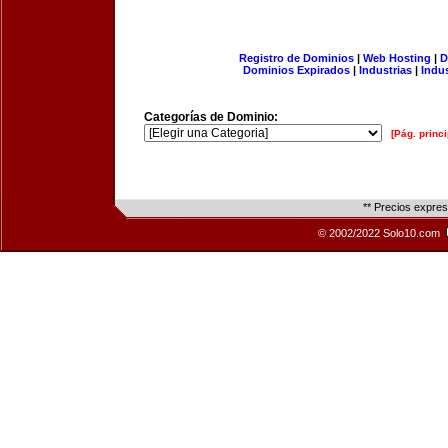
Registro de Dominios
|
Web Hosting
|
D
Dominios Expirados
|
Industrias
|
Indu
Categorías de Dominio:
[Pág. princi
** Precios expre
© 2002/2022 Solo10.com