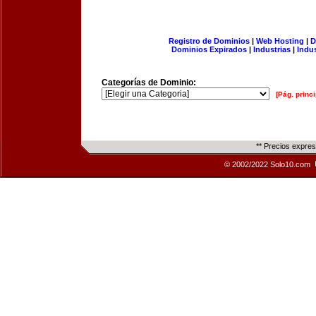
Registro de Dominios
|
Web Hosting
|
D
Dominios Expirados
|
Industrias
|
Indu
Categorías de Dominio:
[Pág. princi
** Precios expre
© 2002/2022 Solo10.com