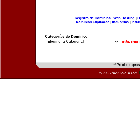
Registro de Dominios
|
Web Hosting
|
D
Dominios Expirados
|
Industrias
|
Indu
Categorías de Dominio:
[Pág. princi
** Precios expre
© 2002/2022 Solo10.com