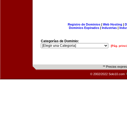
Registro de Dominios
|
Web Hosting
|
D
Dominios Expirados
|
Industrias
|
Indu
Categorías de Dominio:
[Pág. princi
** Precios expre
© 2002/2022 Solo10.com