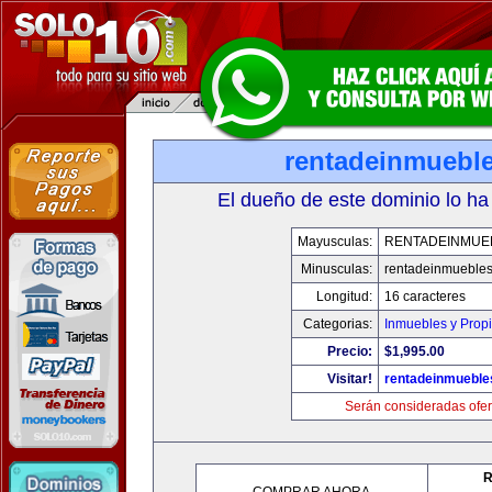
rentadeinmuebl
El dueño de este dominio lo ha
Mayusculas:
RENTADEINMUE
Minusculas:
rentadeinmueble
Longitud:
16 caracteres
Categorias:
Inmuebles y Prop
Precio:
$1,995.00
Visitar!
rentadeinmueble
Serán consideradas ofer
R