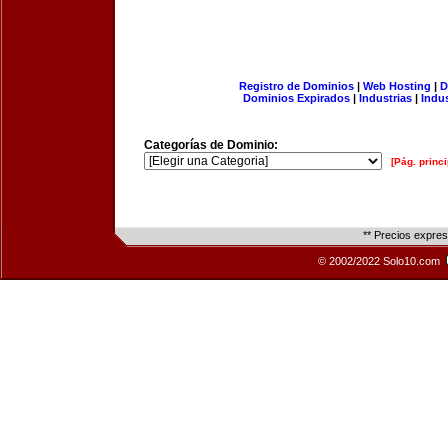
Registro de Dominios
|
Web Hosting
|
D
Dominios Expirados
|
Industrias
|
Indu
Categorías de Dominio:
[Pág. princi
** Precios expre
© 2002/2022 Solo10.com