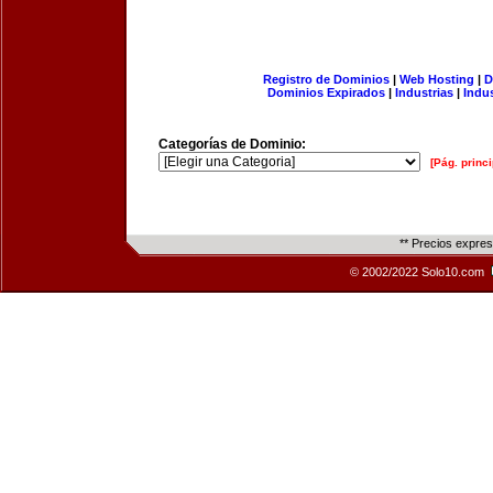
Registro de Dominios
|
Web Hosting
|
D
Dominios Expirados
|
Industrias
|
Indu
Categorías de Dominio:
[Pág. princi
** Precios expre
© 2002/2022 Solo10.com