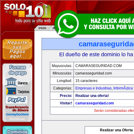
camarasegurid
El dueño de este dominio lo ha
Mayusculas:
CAMARASEGURIDAD.COM
Minusculas:
camaraseguridad.com
Longitud:
15 caracteres
Categorias:
Empresas e Industrias
,
InformÃ¡tica
Precio:
Realizar una oferta!
Visitar!
camaraseguridad.com
Serán consideradas ofer
Realizar una Oferta