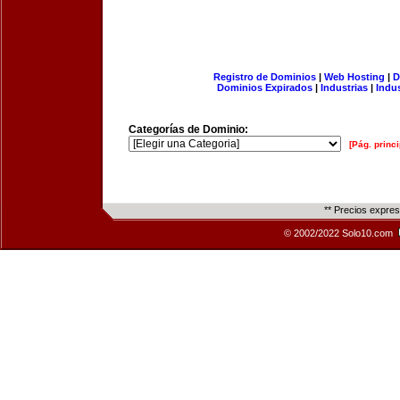
Registro de Dominios
|
Web Hosting
|
D
Dominios Expirados
|
Industrias
|
Indu
Categorías de Dominio:
[Pág. princi
** Precios expre
© 2002/2022 Solo10.com