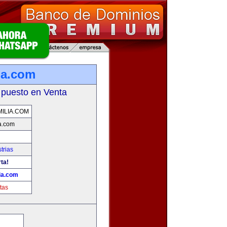
ia.com
 puesto en Venta
ILIA.COM
a.com
trias
ta!
ia.com
tas