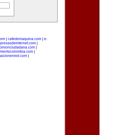
com
|
cafedemaquina.com
|
e-
presasdeinternet.com
|
pinionciudadana.com
|
mientocolombia.com
|
macionenred.com
|