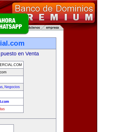
ial.com
 puesto en Venta
ERCIAL.COM
.com
as
,
Negocios
l.com
tas