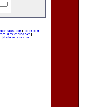
rectoatucasa.com
|
i-oferta.com
.com
|
directoriousa.com
|
m
|
diariodecocina.com
|