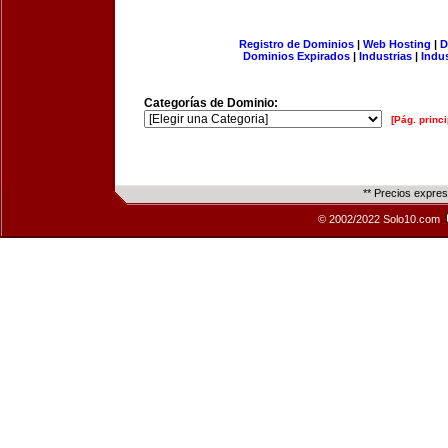
Registro de Dominios
|
Web Hosting
|
D
Dominios Expirados
|
Industrias
|
Indu
Categorías de Dominio:
[Pág. princi
** Precios expre
© 2002/2022 Solo10.com