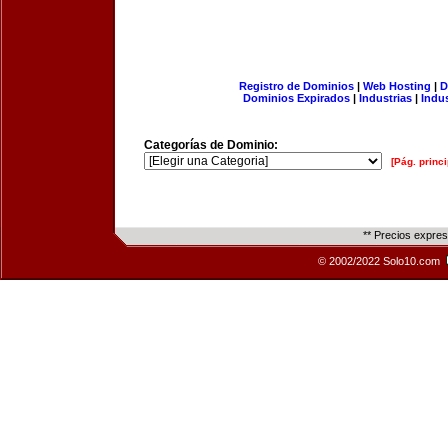
Registro de Dominios
|
Web Hosting
|
D
Dominios Expirados
|
Industrias
|
Indu
Categorías de Dominio:
[Pág. princi
** Precios expre
© 2002/2022 Solo10.com