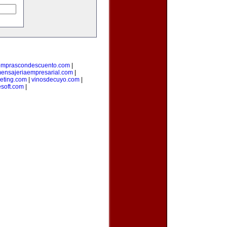
omprascondescuento.com
|
ensajeriaempresarial.com
|
eting.com
|
vinosdecuyo.com
|
esoft.com
|