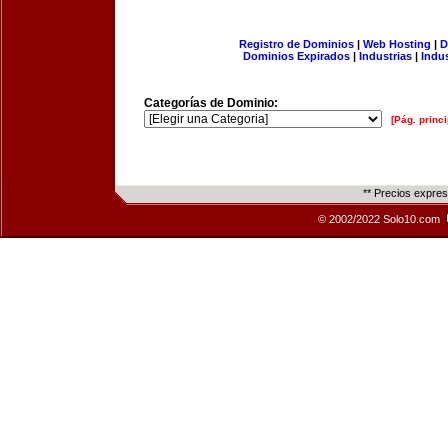
Registro de Dominios
|
Web Hosting
|
D
Dominios Expirados
|
Industrias
|
Indu
Categorías de Dominio:
[Pág. princi
** Precios expre
© 2002/2022 Solo10.com