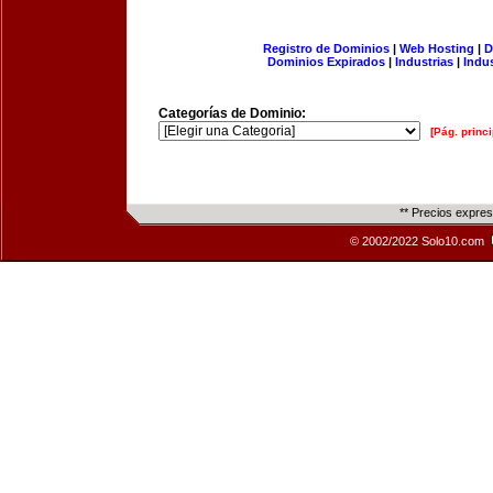
Registro de Dominios
|
Web Hosting
|
D
Dominios Expirados
|
Industrias
|
Indu
Categorías de Dominio:
[Pág. princi
** Precios expre
© 2002/2022 Solo10.com