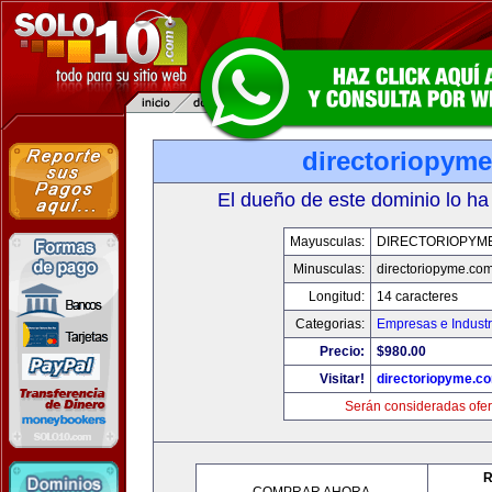
directoriopym
El dueño de este dominio lo ha
Mayusculas:
DIRECTORIOPYM
Minusculas:
directoriopyme.co
Longitud:
14 caracteres
Categorias:
Empresas e Industr
Precio:
$980.00
Visitar!
directoriopyme.c
Serán consideradas ofer
R