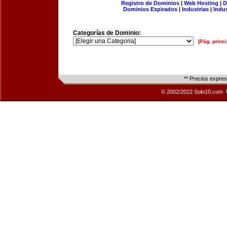
Registro de Dominios
|
Web Hosting
|
D
Dominios Expirados
|
Industrias
|
Indu
Categorías de Dominio:
[Pág. princi
** Precios expre
© 2002/2022 Solo10.com