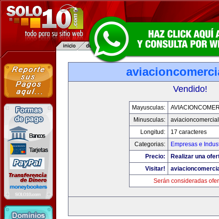
aviacioncomerci
Vendido!
Mayusculas:
AVIACIONCOMER
Minusculas:
aviacioncomercia
Longitud:
17 caracteres
Categorias:
Empresas e Indust
Precio:
Realizar una ofer
Visitar!
aviacioncomerci
Serán consideradas ofer