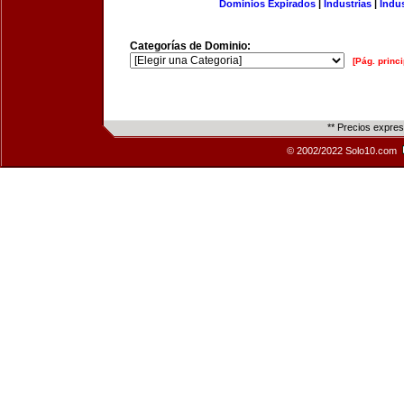
Dominios Expirados
|
Industrias
|
Indu
Categorías de Dominio:
[Pág. princi
** Precios expre
© 2002/2022 Solo10.com