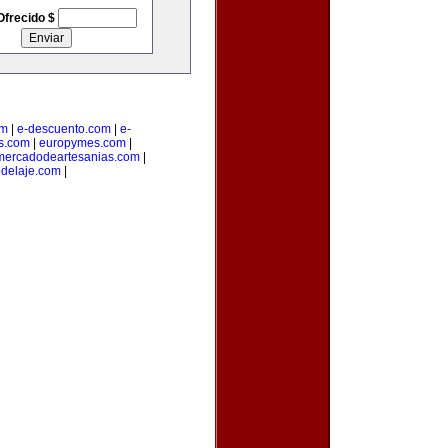
Ofrecido $
om
|
e-descuento.com
|
e-
os.com
|
europymes.com
|
mercadodeartesanias.com
|
delaje.com
|