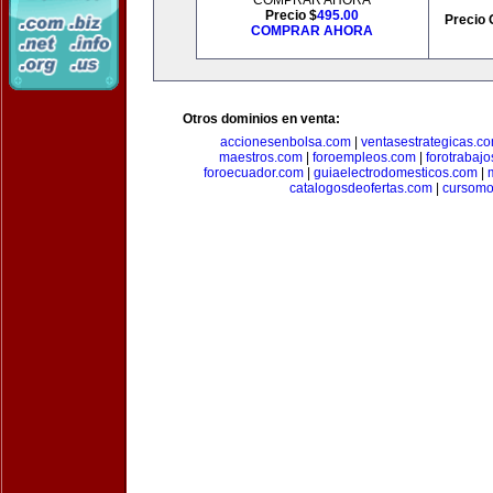
COMPRAR AHORA
Precio $
495.00
Precio 
COMPRAR AHORA
Otros dominios en venta:
accionesenbolsa.com
|
ventasestrategicas.c
maestros.com
|
foroempleos.com
|
forotrabaj
foroecuador.com
|
guiaelectrodomesticos.com
|
catalogosdeofertas.com
|
cursomo