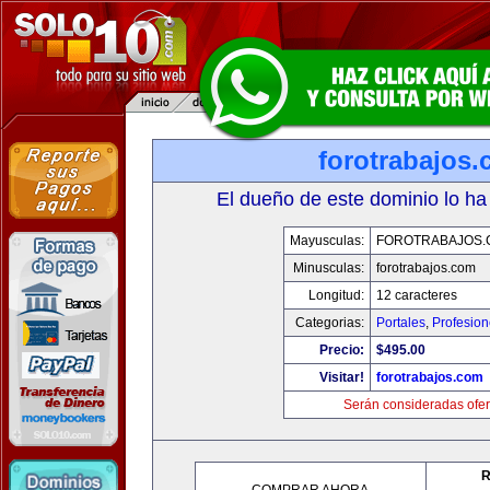
forotrabajos
El dueño de este dominio lo ha
Mayusculas:
FOROTRABAJOS.
Minusculas:
forotrabajos.com
Longitud:
12 caracteres
Categorias:
Portales
,
Profesio
Precio:
$495.00
Visitar!
forotrabajos.com
Serán consideradas ofer
R