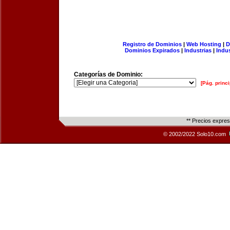
Registro de Dominios
|
Web Hosting
|
D
Dominios Expirados
|
Industrias
|
Indu
Categorías de Dominio:
[Pág. princi
** Precios expre
© 2002/2022 Solo10.com