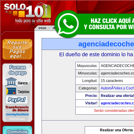
agenciadecoch
El dueño de este dominio lo ha
Mayusculas:
AGENCIADECOCH
Minusculas:
agenciadecoches.c
Longitud:
15 caracteres
Categorias:
AutomÃ³viles y Coc
Precio:
Realizar una oferta
Visitar!
agenciadecoches.
Serán consideradas ofer
Realizar una Oferta