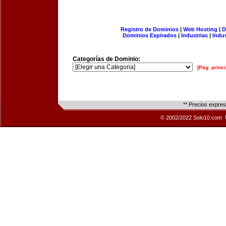
Registro de Dominios
|
Web Hosting
|
D
Dominios Expirados
|
Industrias
|
Indu
Categorías de Dominio:
[Pág. princi
** Precios expre
© 2002/2022 Solo10.com