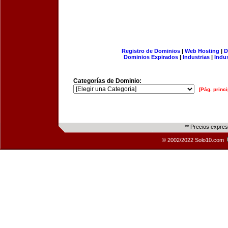
Registro de Dominios
|
Web Hosting
|
D
Dominios Expirados
|
Industrias
|
Indu
Categorías de Dominio:
[Pág. princi
** Precios expre
© 2002/2022 Solo10.com