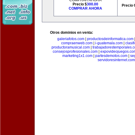
COMPRAR AHORA
Precio $
300.00
Precio 
COMPRAR AHORA
Otros dominios en venta:
galeriafotos.com
|
productosdeinformatica.com
compraenweb.com
|
i-guatemala.com
|
clasi
productoramusical.com
|
trabajadorestemporales.
consejosprofesionales.com
|
expovideojuegos.co
marketing1x1.com
|
partesdemotos.com
|
se
servidoresinternet.com