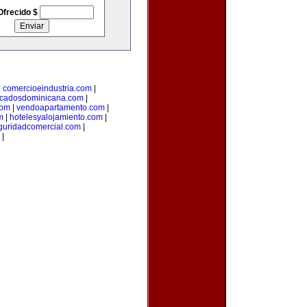
Ofrecido $
|
comercioeindustria.com
|
ficadosdominicana.com
|
com
|
vendoapartamento.com
|
m
|
hotelesyalojamiento.com
|
guridadcomercial.com
|
|