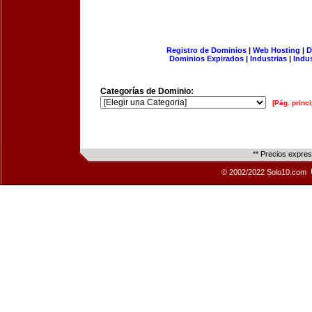
Registro de Dominios
|
Web Hosting
|
D
Dominios Expirados
|
Industrias
|
Indu
Categorías de Dominio:
[Pág. princi
** Precios expre
© 2002/2022 Solo10.com