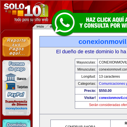
conexionmovi
El dueño de este dominio lo ha
Mayusculas:
CONEXIONMOVI
Minusculas:
conexionmovil.co
Longitud:
13 caracteres
Categorias:
Comunicaciones y
Precio:
$550.00
Visitar!
conexionmovil.c
Serán consideradas ofer
R