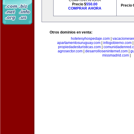
COMPRAR AHORA
Precio $
550.00
Precio 
COMPRAR AHORA
Otros dominios en venta:
hotelesyhospedaje.com
|
vacacionese
apartamentosuruguay.com
|
infogobierno.com
propiedadesturisticas.com
|
comunidadenred.
agrosector.com
|
desarrolloseninternet.com
|
g
missmadrid.com
|