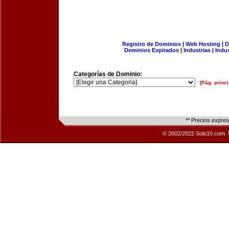
Registro de Dominios
|
Web Hosting
|
D
Dominios Expirados
|
Industrias
|
Indu
Categorías de Dominio:
[Pág. princi
** Precios expre
© 2002/2022 Solo10.com