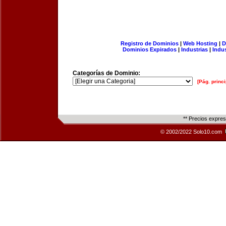
Registro de Dominios
|
Web Hosting
|
D
Dominios Expirados
|
Industrias
|
Indu
Categorías de Dominio:
[Pág. princi
** Precios expre
© 2002/2022 Solo10.com