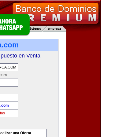
a.com
 puesto en Venta
RCA.COM
.com
a.com
tas
ealizar una Oferta