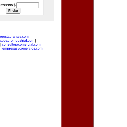
Ofrecido $
erestaurantes.com
|
xpoagroindustrial.com
|
|
consultoracomercial.com
|
|
empresasycomercios.com
|