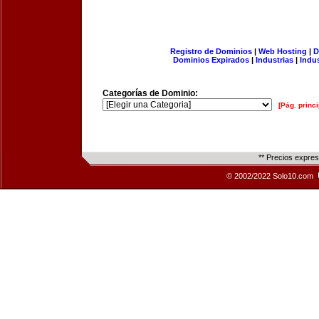
Registro de Dominios
|
Web Hosting
|
D
Dominios Expirados
|
Industrias
|
Indu
Categorías de Dominio:
[Pág. princi
** Precios expre
© 2002/2022 Solo10.com