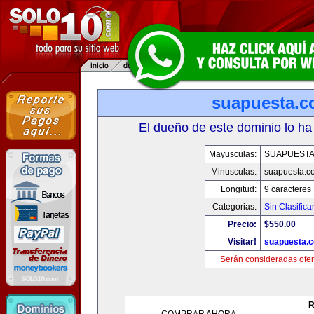
suapuesta.
El dueño de este dominio lo ha
Mayusculas:
SUAPUEST
Minusculas:
suapuesta.c
Longitud:
9 caracteres
Categorias:
Sin Clasifica
Precio:
$550.00
Visitar!
suapuesta.
Serán consideradas ofer
R