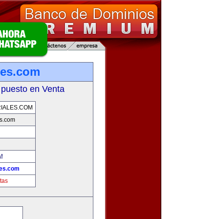
les.com
 puesto en Venta
IALES.COM
s.com
a!
les.com
tas