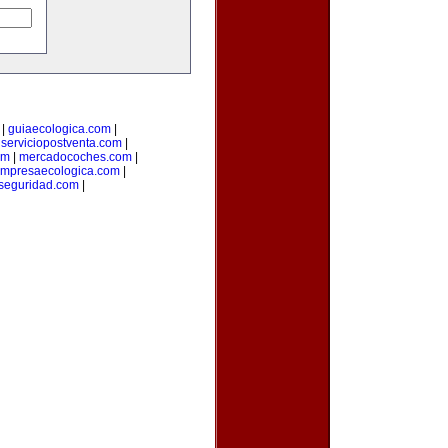
|
guiaecologica.com
|
|
serviciopostventa.com
|
om
|
mercadocoches.com
|
mpresaecologica.com
|
seguridad.com
|