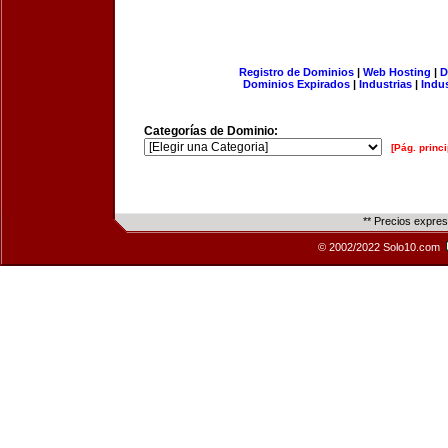
Registro de Dominios
|
Web Hosting
|
D
Dominios Expirados
|
Industrias
|
Indu
Categorías de Dominio:
[Pág. princi
** Precios expre
© 2002/2022 Solo10.com