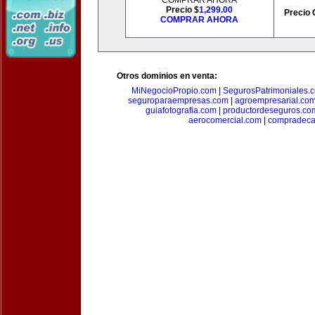
COMPRAR AHORA
Precio $
1,299.00
Precio 
COMPRAR AHORA
Otros dominios en venta:
MiNegocioPropio.com
|
SegurosPatrimoniales.
seguroparaempresas.com
|
agroempresarial.co
guiafotografia.com
|
productordeseguros.co
aerocomercial.com
|
compradec