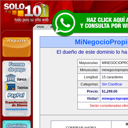
MiNegocioProp
El dueño de este dominio lo ha
Mayusculas:
MINEGOCIOPRO
Minusculas:
minegociopropi
Longitud:
15 caracteres
Categorias:
Sin Clasificar
Precio:
$1,299.00
Visitar!
minegociopropi
Serán consideradas ofer
R