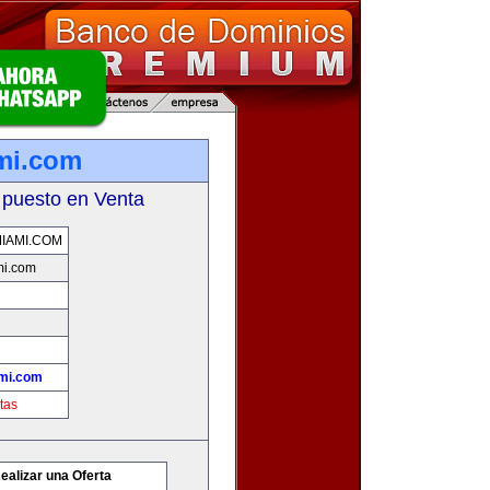
mi.com
 puesto en Venta
IAMI.COM
mi.com
mi.com
tas
ealizar una Oferta