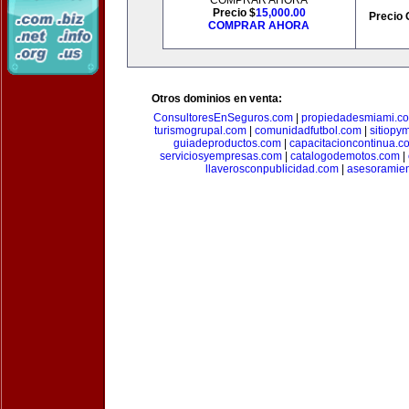
COMPRAR AHORA
Precio $
15,000.00
Precio 
COMPRAR AHORA
Otros dominios en venta:
ConsultoresEnSeguros.com
|
propiedadesmiami.c
turismogrupal.com
|
comunidadfutbol.com
|
sitiopy
guiadeproductos.com
|
capacitacioncontinua.c
serviciosyempresas.com
|
catalogodemotos.com
|
llaverosconpublicidad.com
|
asesoramie