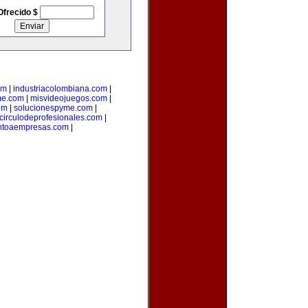
Ofrecido $
om
|
industriacolombiana.com
|
me.com
|
misvideojuegos.com
|
om
|
solucionespyme.com
|
circulodeprofesionales.com
|
ntoaempresas.com
|