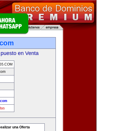
.com
 puesto en Venta
65.COM
.com
.com
tas
ealizar una Oferta