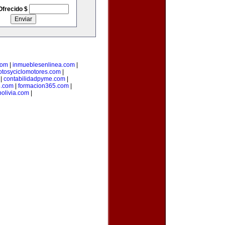
Ofrecido $
com
|
inmueblesenlinea.com
|
tosyciclomotores.com
|
|
contabilidadpyme.com
|
.com
|
formacion365.com
|
olivia.com
|