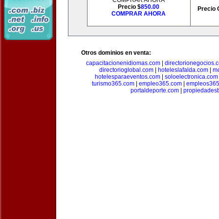
COMPRAR AHORA
Precio $
850.00
Precio 
COMPRAR AHORA
Otros dominios en venta:
capacitacionenidiomas.com
|
directorionegocios.
directorioglobal.com
|
hoteleslafalda.com
|
mo
hotelesparaeventos.com
|
soloelectronica.com
turismo365.com
|
empleo365.com
|
empleos365
portaldeporte.com
|
propiedadesb