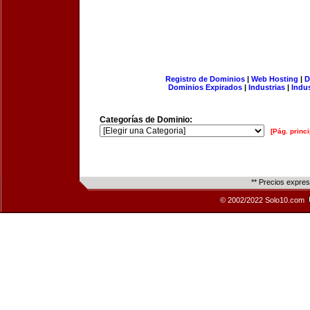
Registro de Dominios
|
Web Hosting
|
D
Dominios Expirados
|
Industrias
|
Indu
Categorías de Dominio:
[Pág. princi
** Precios expre
© 2002/2022 Solo10.com