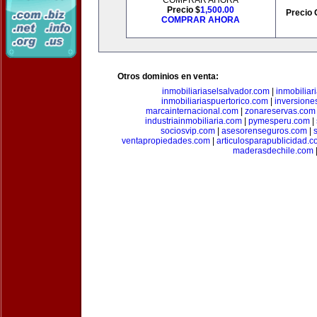
COMPRAR AHORA
Precio $
1,500.00
Precio 
COMPRAR AHORA
Otros dominios en venta:
inmobiliariaselsalvador.com
|
inmobilia
inmobiliariaspuertorico.com
|
inversione
marcainternacional.com
|
zonareservas.com
industriainmobiliaria.com
|
pymesperu.com
|
sociosvip.com
|
asesorenseguros.com
|
ventapropiedades.com
|
articulosparapublicidad.
maderasdechile.com