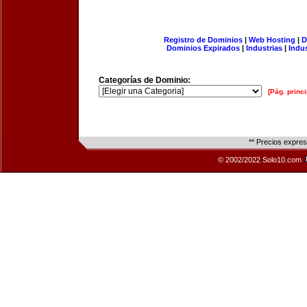
Registro de Dominios
|
Web Hosting
|
D
Dominios Expirados
|
Industrias
|
Indu
Categorías de Dominio:
[Pág. princi
** Precios expre
© 2002/2022 Solo10.com