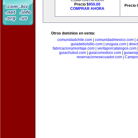
COMPRAR AHORA
Precio $
950.00
Precio 
COMPRAR AHORA
Otros dominios en venta:
comunidadchile.com
|
comunidadmexico.com
|
guiadebolsillo.com
|
uruguia.com
|
direc
fabricacionymontaje.com
|
ventaporcatalogos.com
guiachubut.com
|
guiacomodoro.com
|
guiaesq
reservacionesecuador.com
|
Campos