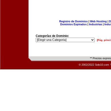
Registro de Dominios
|
Web Hosting
|
D
Dominios Expirados
|
Industrias
|
Indu
Categorías de Dominio:
[Pág. princi
** Precios expre
© 2002/2022 Solo10.com