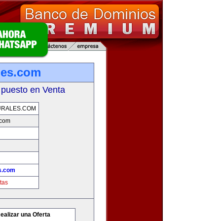
ales.com
 puesto en Venta
URALES.COM
.com
es.com
tas
ealizar una Oferta