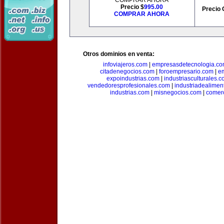
COMPRAR AHORA
Precio $
995.00
Precio 
COMPRAR AHORA
Otros dominios en venta:
infoviajeros.com
|
empresasdetecnologia.c
citadenegocios.com
|
foroempresario.com
|
e
expoindustrias.com
|
industriasculturales.
vendedoresprofesionales.com
|
industriadealimen
industrias.com
|
misnegocios.com
|
comer