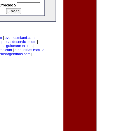
Ofrecido $
om
|
eventosmiami.com
|
mpresasdeservicio.com
|
com
|
guiacancun.com
|
tos.com
|
eindustrias.com
|
e-
ciosargentinos.com
|