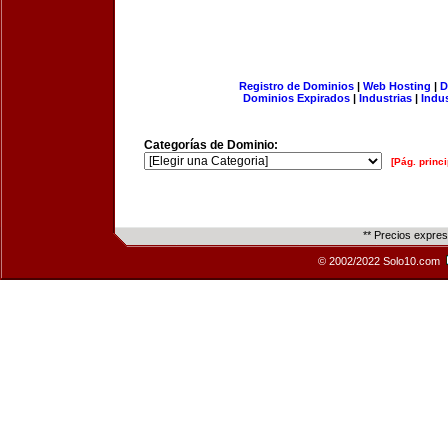
Registro de Dominios
|
Web Hosting
|
D
Dominios Expirados
|
Industrias
|
Indu
Categorías de Dominio:
[Pág. princi
** Precios expre
© 2002/2022 Solo10.com