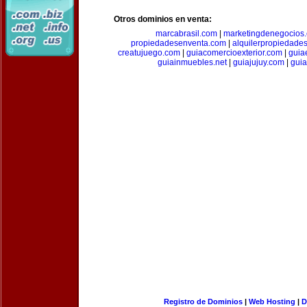
Otros dominios en venta:
marcabrasil.com
|
marketingdenegocios
propiedadesenventa.com
|
alquilerpropiedade
creatujuego.com
|
guiacomercioexterior.com
|
guiae
guiainmuebles.net
|
guiajujuy.com
|
gui
Registro de Dominios
|
Web Hosting
|
D