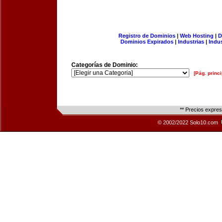
Registro de Dominios
|
Web Hosting
|
D
Dominios Expirados
|
Industrias
|
Indu
Categorías de Dominio:
[Pág. princi
** Precios expre
© 2002/2022 Solo10.com