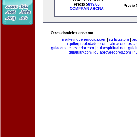
COMPRAR AHORA
Precio $
899.00
Precio 
COMPRAR AHORA
Otros dominios en venta:
marketingdenegocios.com
|
surfistas.org
|
pr
alquilerpropiedades.com
|
almaceneros.c
guiacomercioexterior.com
|
guiaespiritual.net
|
guia
guiajujuy.com
|
guiaproveedores.com
|
h